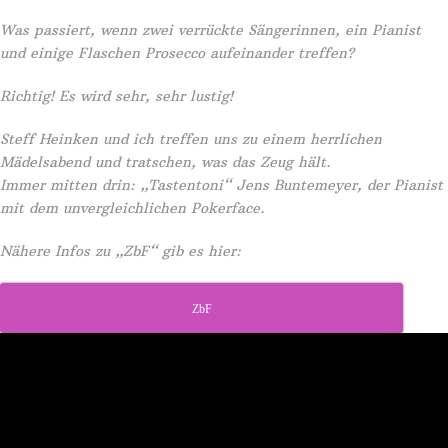
Was passiert, wenn zwei verrückte Sängerinnen, ein Pianist
und einige Flaschen Prosecco aufeinander treffen?
Richtig! Es wird sehr, sehr lustig!
Steff Heinken und ich treffen uns zu einem herrlichen
Mädelsabend und tratschen, was das Zeug hält.
Immer mitten drin: „Tastentoni“ Jens Buntemeyer, der Pianist
mit dem unvergleichlichen Pokerface.
Nähere Infos zu „ZbF“ gib es hier:
ZbF