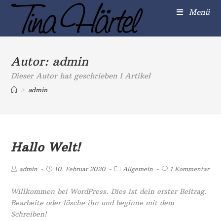
Zum
Menü
Inhalt
springen
Autor:
admin
Dieser Autor hat geschrieben 1 Artikel
>
admin
Hallo Welt!
Post
Beitrag
Post
Post
admin
10. Februar 2020
Allgemein
1 Kommentar
author:
veröffentlicht:
category:
comments:
Willkommen bei WordPress. Dies ist dein erster Beitrag.
Bearbeite oder lösche ihn und beginne mit dem
Schreiben!